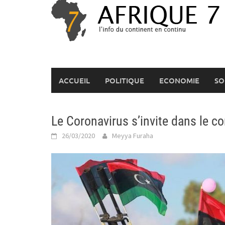
Skip
to
content
ACCUEIL
POLITIQUE
ECONOMIE
SO
Le Coronavirus s’invite dans le co
26/03/2020
Meyya Furaha