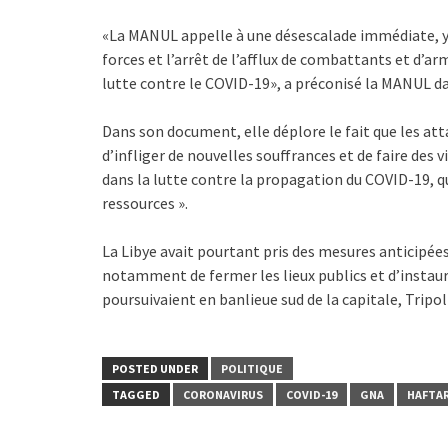
«La MANUL appelle à une désescalade immédiate, y 
forces et l’arrêt de l’afflux de combattants et d’a
lutte contre le COVID-19», a préconisé la MANUL 
Dans son document, elle déplore le fait que les at
d’infliger de nouvelles souffrances et de faire des
dans la lutte contre la propagation du COVID-19, q
ressources ».
La Libye avait pourtant pris des mesures anticipées
notamment de fermer les lieux publics et d’instaur
poursuivaient en banlieue sud de la capitale, Tripoli
POSTED UNDER
POLITIQUE
TAGGED
CORONAVIRUS
COVID-19
GNA
HAFTA