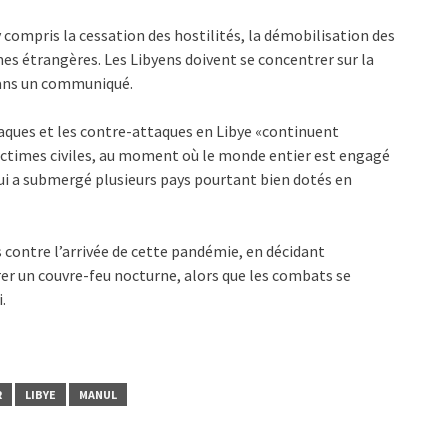
compris la cessation des hostilités, la démobilisation des
rmes étrangères. Les Libyens doivent se concentrer sur la
dans un communiqué.
taques et les contre-attaques en Libye «continuent
 victimes civiles, au moment où le monde entier est engagé
ui a submergé plusieurs pays pourtant bien dotés en
 contre l’arrivée de cette pandémie, en décidant
er un couvre-feu nocturne, alors que les combats se
.
R
LIBYE
MANUL