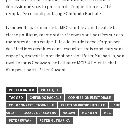
démissionné sous la pression de l’opposition et a été
remplacée ce lundi par la juge Chifundo Kachale.
La nouvelle patronne de la MEC semble avoir l’aval de la
classe politique, même si des réserves sont portées sur des
membres de son équipe. Elle a la lourde tâche d’organiser
des élections crédibles dans lesquelles trois candidats sont
engagés, à savoir le président sortant Peter Mutharika, son
rival Lazarus Chakwera de l’alliance MCP-UTM et le chef
d’un petit parti, Peter Kuwani.
POSTED UNDER
POLITIQUE
TAGGED
CHIFUNDO KACHALE
COMMISSION ELECTORALE
COUR CONSTITUTIONNELLE
ÉLECTION PRÉSIDENTIELLE
JANE
ANSAH
LAZARUS CHAKWERA
MALAWI
MCP-UTM
MEC
PETER KUWANI
PETER MUTHARIKA