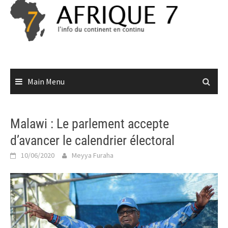
Skip
to
content
Main Menu
Malawi : Le parlement accepte
d’avancer le calendrier électoral
10/06/2020
Meyya Furaha