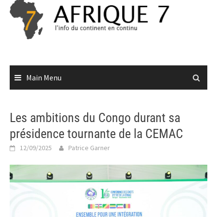
Skip
to
content
Main Menu
Les ambitions du Congo durant sa
présidence tournante de la CEMAC
12/09/2025
Patrice Garner