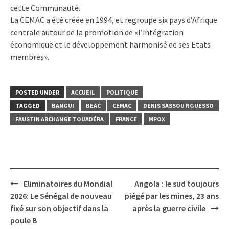
cette Communauté.
La CEMAC a été créée en 1994, et regroupe six pays d’Afrique
centrale autour de la promotion de «l’intégration
économique et le développement harmonisé de ses Etats
membres».
POSTED UNDER
ACCUEIL
POLITIQUE
TAGGED
BANGUI
BEAC
CEMAC
DENIS SASSOU NGUESSO
FAUSTIN ARCHANGE TOUADÉRA
FRANCE
MPOX
Post
Eliminatoires du Mondial
Angola : le sud toujours
navigation
2026: Le Sénégal de nouveau
piégé par les mines, 23 ans
fixé sur son objectif dans la
après la guerre civile
poule B