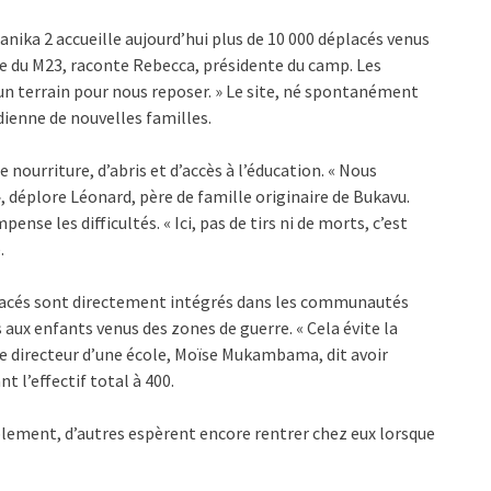
nika 2 accueille aujourd’hui plus de 10 000 déplacés venus
re du M23, raconte Rebecca, présidente du camp. Les
 un terrain pour nous reposer. » Le site, né spontanément
idienne de nouvelles familles.
 nourriture, d’abris et d’accès à l’éducation. « Nous
, déplore Léonard, père de famille originaire de Bukavu.
se les difficultés. « Ici, pas de tirs ni de morts, c’est
.
lacés sont directement intégrés dans les communautés
s aux enfants venus des zones de guerre. « Cela évite la
Le directeur d’une école, Moïse Mukambama, dit avoir
t l’effectif total à 400.
ablement, d’autres espèrent encore rentrer chez eux lorsque