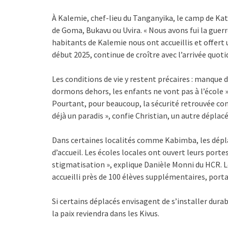
À Kalemie, chef-lieu du Tanganyika, le camp de Kata
de Goma, Bukavu ou Uvira. « Nous avons fui la guer
habitants de Kalemie nous ont accueillis et offert
début 2025, continue de croître avec l’arrivée quot
Les conditions de vie y restent précaires : manque de
dormons dehors, les enfants ne vont pas à l’école »
Pourtant, pour beaucoup, la sécurité retrouvée compen
déjà un paradis », confie Christian, un autre déplacé
Dans certaines localités comme Kabimba, les dép
d’accueil. Les écoles locales ont ouvert leurs porte
stigmatisation », explique Danièle Monni du HCR. 
accueilli près de 100 élèves supplémentaires, portan
Si certains déplacés envisagent de s’installer dur
la paix reviendra dans les Kivus.