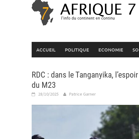
Skip
to
content
ACCUEIL
POLITIQUE
ECONOMIE
SO
RDC : dans le Tanganyika, l’espoir
du M23
28/10/2025
Patrice Garner