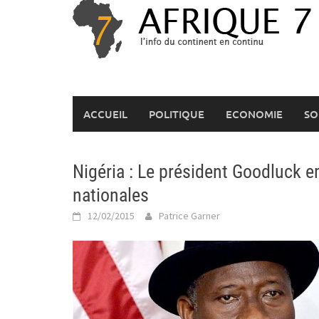
Skip
to
content
ACCUEIL
POLITIQUE
ECONOMIE
SO
Nigéria : Le président Goodluck e
nationales
12/02/2015
Patrice Garner