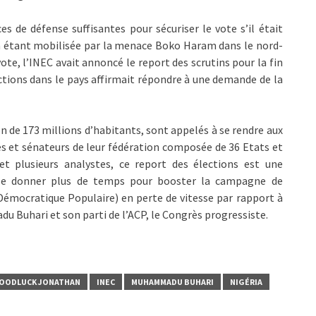
s de défense suffisantes pour sécuriser le vote s’il était
on étant mobilisée par la menace Boko Haram dans le nord-
vote, l’INEC avait annoncé le report des scrutins pour la fin
ctions dans le pays affirmait répondre à une demande de la
on de 173 millions d’habitants, sont appelés à se rendre aux
tés et sénateurs de leur fédération composée de 36 Etats et
 et plusieurs analystes, ce report des élections est une
se donner plus de temps pour booster la campagne de
Démocratique Populaire) en perte de vitesse par rapport à
u Buhari et son parti de l’ACP, le Congrès progressiste.
OODLUCK JONATHAN
INEC
MUHAMMADU BUHARI
NIGÉRIA