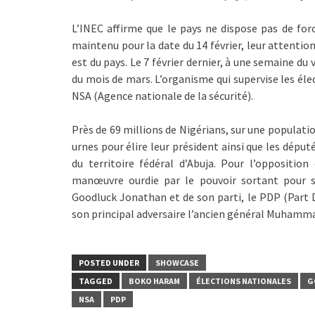
L’INEC affirme que le pays ne dispose pas de force
maintenu pour la date du 14 février, leur attenti
est du pays. Le 7 février dernier, à une semaine du 
du mois de mars. L’organisme qui supervise les éle
NSA (Agence nationale de la sécurité).
Près de 69 millions de Nigérians, sur une populati
urnes pour élire leur président ainsi que les dépu
du territoire fédéral d’Abuja. Pour l’opposition
manœuvre ourdie par le pouvoir sortant pour 
Goodluck Jonathan et de son parti, le PDP (Part 
son principal adversaire l’ancien général Muhammad
POSTED UNDER
SHOWCASE
TAGGED
BOKO HARAM
ÉLECTIONS NATIONALES
G
NSA
PDP