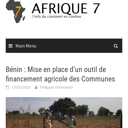
Skip
to
content
Main Menu
Bénin : Mise en place d’un outil de
financement agricole des Communes
13/02/2015
Philippe Omotundo