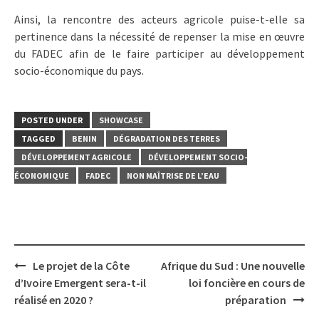
Ainsi, la rencontre des acteurs agricole puise-t-elle sa
pertinence dans la nécessité de repenser la mise en œuvre
du FADEC afin de le faire participer au développement
socio-économique du pays.
POSTED UNDER
SHOWCASE
TAGGED
BENIN
DÉGRADATION DES TERRES
DÉVELOPPEMENT AGRICOLE
DÉVELOPPEMENT SOCIO-
ÉCONOMIQUE
FADEC
NON MAÎTRISE DE L’EAU
Post
Le projet de la Côte
Afrique du Sud : Une nouvelle
navigation
d’Ivoire Emergent sera-t-il
loi foncière en cours de
réalisé en 2020 ?
préparation