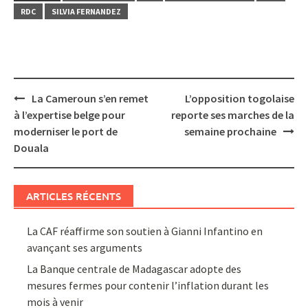
RDC
SILVIA FERNANDEZ
Post
La Cameroun s’en remet
L’opposition togolaise
navigation
à l’expertise belge pour
reporte ses marches de la
moderniser le port de
semaine prochaine
Douala
ARTICLES RÉCENTS
La CAF réaffirme son soutien à Gianni Infantino en
avançant ses arguments
La Banque centrale de Madagascar adopte des
mesures fermes pour contenir l’inflation durant les
mois à venir