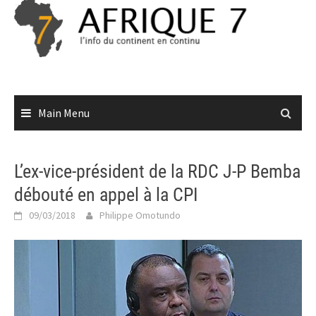
Skip
to
content
Main Menu
L’ex-vice-président de la RDC J-P Bemba
débouté en appel à la CPI
09/03/2018
Philippe Omotundo