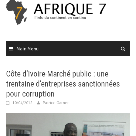
Skip
to
content
Main Menu
Côte d’Ivoire-Marché public : une
trentaine d’entreprises sanctionnées
pour corruption
10/04/2018
Patrice Garner