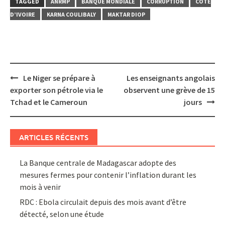
TAGGED
ANRMP
BANQUE MONDIALE
CORRUPTION
CÔTE
D’IVOIRE
KARNA COULIBALY
MAKTAR DIOP
Post
Le Niger se prépare à
Les enseignants angolais
navigation
exporter son pétrole via le
observent une grève de 15
Tchad et le Cameroun
jours
ARTICLES RÉCENTS
La Banque centrale de Madagascar adopte des
mesures fermes pour contenir l’inflation durant les
mois à venir
RDC : Ebola circulait depuis des mois avant d’être
détecté, selon une étude