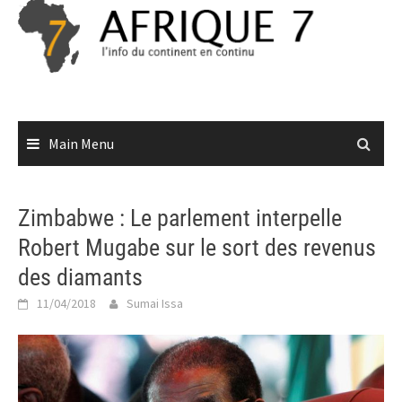
Skip
to
content
Main Menu
Zimbabwe : Le parlement interpelle
Robert Mugabe sur le sort des revenus
des diamants
11/04/2018
Sumai Issa