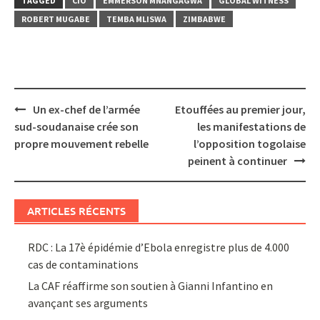
TAGGED
CIO
EMMERSON MNANGAGWA
GLOBAL WITNESS
ROBERT MUGABE
TEMBA MLISWA
ZIMBABWE
Post
Un ex-chef de l’armée
Etouffées au premier jour,
navigation
sud-soudanaise crée son
les manifestations de
propre mouvement rebelle
l’opposition togolaise
peinent à continuer
ARTICLES RÉCENTS
RDC : La 17è épidémie d’Ebola enregistre plus de 4.000
cas de contaminations
La CAF réaffirme son soutien à Gianni Infantino en
avançant ses arguments