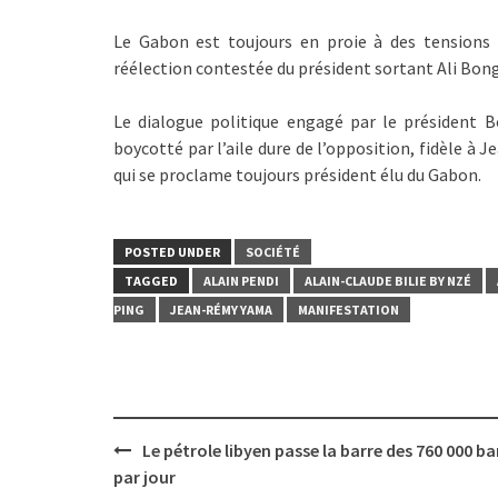
Le Gabon est toujours en proie à des tensions 
réélection contestée du président sortant Ali Bo
Le dialogue politique engagé par le président B
boycotté par l’aile dure de l’opposition, fidèle à J
qui se proclame toujours président élu du Gabon.
POSTED UNDER
SOCIÉTÉ
TAGGED
ALAIN PENDI
ALAIN-CLAUDE BILIE BY NZÉ
PING
JEAN-RÉMY YAMA
MANIFESTATION
Post
Le pétrole libyen passe la barre des 760 000 bar
navigation
par jour