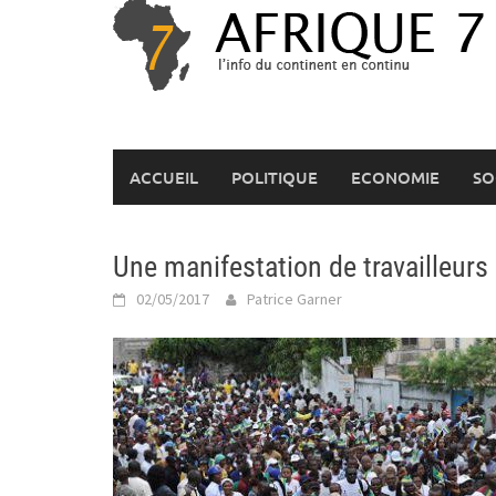
Skip
to
content
ACCUEIL
POLITIQUE
ECONOMIE
SO
Une manifestation de travailleur
02/05/2017
Patrice Garner