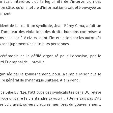
 était interdite, d’où la légitimité de l’intervention des
e son côté, qu’une lettre d’information avait été envoyée au
lement.
dent de la coalition syndicale, Jean-Rémy Yama, a fait un
, l’ampleur des violations des droits humains commises à
s de la société civile», dont l’interdiction par les autorités
 sans jugement» de plusieurs personnes.
érémonie et le défilé organisé pour l’occasion, par le
d Triomphal de Libreville.
rganisée par le gouvernement, pour la simple raison que le
aire général de Dynamique unitaire, Alain Pendi.
 Bilie By Nze, l’attitude des syndicalistes de la DU relève
ique unitaire fait entendre sa voix (…) Je ne sais pas s’ils
stre du travail, ou vers d’autres membres du gouvernement,