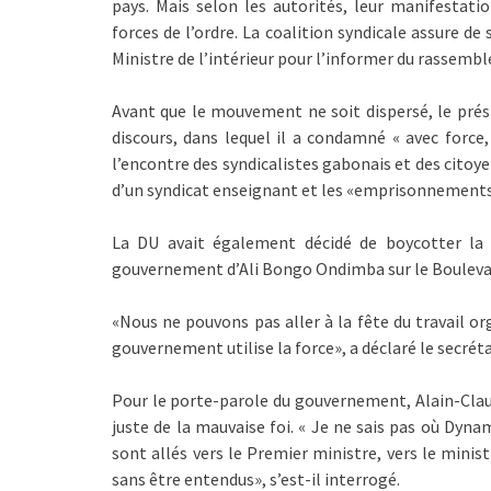
pays. Mais selon les autorités, leur manifestation
forces de l’ordre. La coalition syndicale assure d
Ministre de l’intérieur pour l’informer du rassemb
Avant que le mouvement ne soit dispersé, le prési
discours, dans lequel il a condamné « avec force
l’encontre des syndicalistes gabonais et des citoyen
d’un syndicat enseignant et les «emprisonnements
La DU avait également décidé de boycotter la c
gouvernement d’Ali Bongo Ondimba sur le Boulevar
«Nous ne pouvons pas aller à la fête du travail o
gouvernement utilise la force», a déclaré le secrét
Pour le porte-parole du gouvernement, Alain-Claude
juste de la mauvaise foi. « Je ne sais pas où Dynam
sont allés vers le Premier ministre, vers le mini
sans être entendus», s’est-il interrogé.