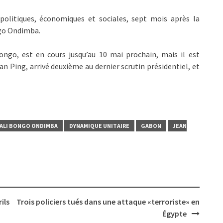
politiques, économiques et sociales, sept mois après la
ngo Ondimba.
ongo, est en cours jusqu’au 10 mai prochain, mais il est
ean Ping, arrivé deuxième au dernier scrutin présidentiel, et
ALI BONGO ONDIMBA
DYNAMIQUE UNITAIRE
GABON
JEAN
ils
Trois policiers tués dans une attaque «terroriste» en
Égypte