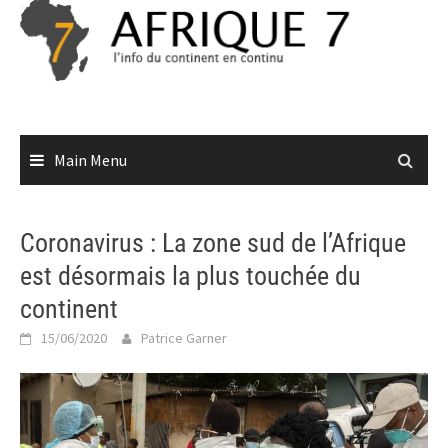
Skip
to
content
Main Menu
Coronavirus : La zone sud de l’Afrique
est désormais la plus touchée du
continent
15/06/2020
Patrice Garner