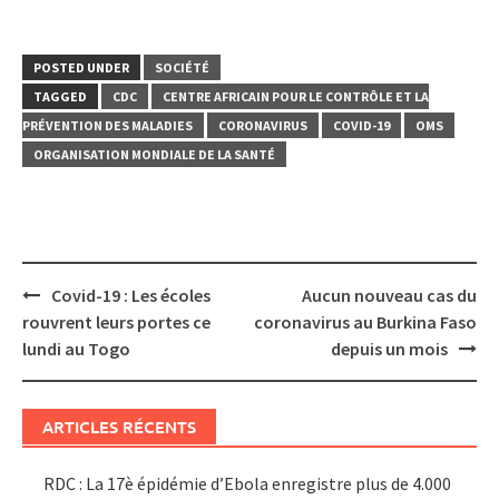
POSTED UNDER
SOCIÉTÉ
TAGGED
CDC
CENTRE AFRICAIN POUR LE CONTRÔLE ET LA
PRÉVENTION DES MALADIES
CORONAVIRUS
COVID-19
OMS
ORGANISATION MONDIALE DE LA SANTÉ
Post
Covid-19 : Les écoles
Aucun nouveau cas du
navigation
rouvrent leurs portes ce
coronavirus au Burkina Faso
lundi au Togo
depuis un mois
ARTICLES RÉCENTS
RDC : La 17è épidémie d’Ebola enregistre plus de 4.000