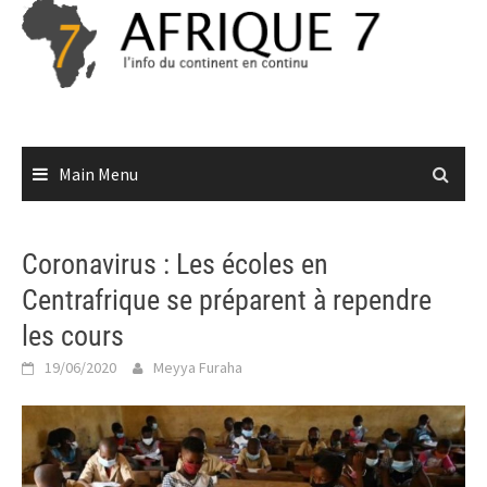
Skip
to
content
Main Menu
Coronavirus : Les écoles en
Centrafrique se préparent à rependre
les cours
19/06/2020
Meyya Furaha