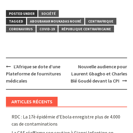
POSTED UNDER
SOCIÉTÉ
TAGGED
ABOUBAKAR MOUKADAS NOURÉ
CENTRAFRIQUE
CORONAVIRUS
COVID-19
RÉPUBLIQUE CENTRAFRICAINE
Post
L’Afrique se dote d’une
Nouvelle audience pour
navigation
Plateforme de fournitures
Laurent Gbagbo et Charles
médicales
Blé Goudé devant la CPI
ARTICLES RÉCENTS
RDC : La 17è épidémie d’Ebola enregistre plus de 4.000
cas de contaminations
La CAF réaffirme son soutien à Gianni Infantino en