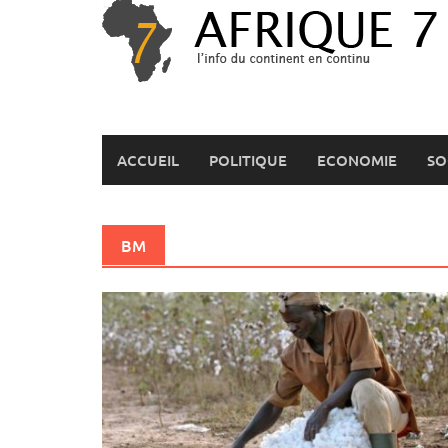
Skip
to
content
ACCUEIL
POLITIQUE
ECONOMIE
SO
BM