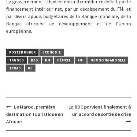
Le gouvernement tchadien entend combler ce déficit par le
financement intérieur net, par un décaissement du FMI et
par divers appuis budgétaires de la Banque mondiale, de la
Banque africaine de développement et de l’Union
européenne.
POSTED UNDER
ECONOMIE
TAGGED
BAD
BM
DÉFICIT
FMI
MBOGO NGABO SELI
TCHAD
UE
Post
Le Maroc, première
La RDC parvient finalement à
navigation
destination touristique en
un accord de sortie de crise
Afrique