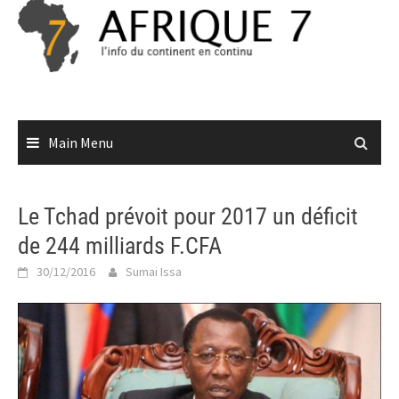
Skip
to
content
Main Menu
Le Tchad prévoit pour 2017 un déficit
de 244 milliards F.CFA
30/12/2016
Sumai Issa