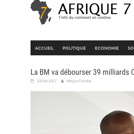
Skip
to
content
ACCUEIL
POLITIQUE
ECONOMIE
SO
La BM va débourser 39 milliards
10/04/2017
Meyya Furaha