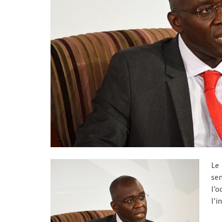
Le
sem
l’o
l’i