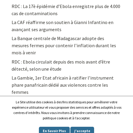
RDC : La 17è épidémie d’Ebola enregistre plus de 4.000
cas de contaminations
La CAF réaffirme son soutien à Gianni Infantino en
avançant ses arguments
La Banque centrale de Madagascar adopte des
mesures fermes pour contenir l’inflation durant les
mois à venir
RDC : Ebola circulait depuis des mois avant d’être
détecté, selon une étude
La Gambie, 1er Etat africain à ratifier l’instrument
phare panafricain dédié aux violences contre les
femmes
Le Site utilise des cookies à des fins statistiques pour améliorer votre
expérience utilisateur et vous proposer des services et offres adaptés à vos
centres d’intérêts. Nous vous invitons à prendre connaissance de notre
politique cookies et à l’accepter.
Copyright © 2026
Afrique7, l’info du continent en continu
.
En Savoir Plus
j'accepte