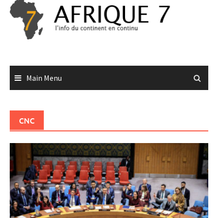
Skip
to
content
Main Menu
CNC