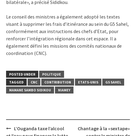
bilatérale», a précisé Sididkou.
Le conseil des ministres a également adopté les textes
visant à supprimer les frais d’itinérance au sein du G5 Sahel,
conformément aux instructions des chefs d’Etat, pour
renforcer l’intégration régionale dans cet espace. Il a
également défini les missions des comités nationaux de
coordination (CNC).
POSTED UNDER
POLITIQUE
TAGGED
CNC
CONTRIBUTION
ETATS-UNIS
G5 SAHEL
MAMANE SAMBO SIDIKOU
NIAMEY
Post
L’Ouganda taxe l’alcool
Chantage à la «sextape»
navigation
et l’eau pour financer la lutte
contre le ministre de