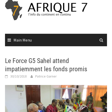
Skip
to
content
Main Menu
Le Force G5 Sahel attend
impatiemment les fonds promis
30/10/2018
Patrice Garner