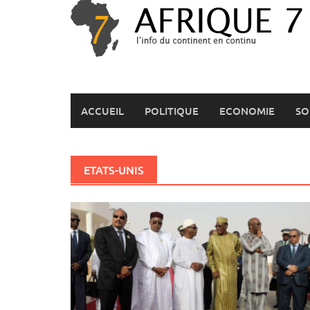
Skip
to
content
ACCUEIL
POLITIQUE
ECONOMIE
SO
ETATS-UNIS