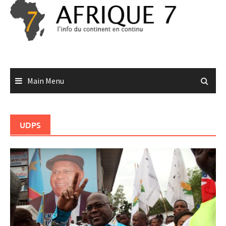
Skip
to
content
Main Menu
UDPS