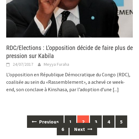
RDC/Elections : L’opposition décide de faire plus de
pression sur Kabila
24/07/2017
Meyya Furaha
L’opposition en République Démocratique du Congo (RDC),
coalisée au sein du «Rassemblement», a achevé ce week-
end, son conclave à Kinshasa, par l’adoption d’une
[...]
Posts
Previous
1
2
3
4
5
navigation
6
Next