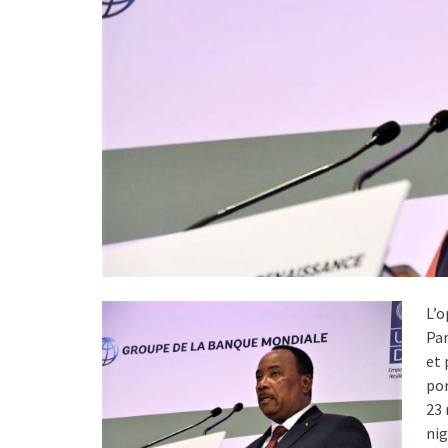
L’o
Par
et 
por
23 
nig