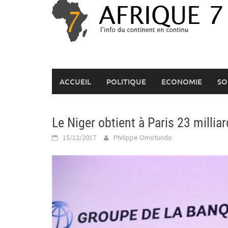
Skip
to
content
ACCUEIL
POLITIQUE
ECONOMIE
SO
Le Niger obtient à Paris 23 milliar
15/12/2017
Philippe Omotundo