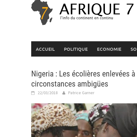
Skip
to
content
ACCUEIL
POLITIQUE
ECONOMIE
SO
Nigeria : Les écolières enlevées 
circonstances ambigües
22/03/2018
Patrice Garner