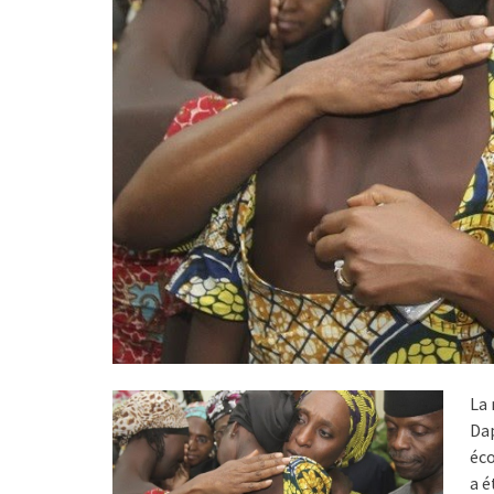
La 
Dap
éco
a é