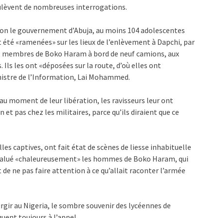
lèvent de nombreuses interrogations.
on le gouvernement d’Abuja, au moins 104 adolescentes
 été «ramenées» sur les lieux de l’enlèvement à Dapchi, par
s membres de Boko Haram à bord de neuf camions, aux
Ils les ont «déposées sur la route, d’où elles ont
inistre de l’Information, Lai Mohammed.
u’au moment de leur libération, les ravisseurs leur ont
 et pas chez les militaires, parce qu’ils diraient que ce
lles captives, ont fait état de scènes de liesse inhabituelle
nt salué «chaleureusement» les hommes de Boko Haram, qui
 de ne pas faire attention à ce qu’allait raconter l’armée
surgir au Nigeria, le sombre souvenir des lycéennes de
quent toujours à l’appel.