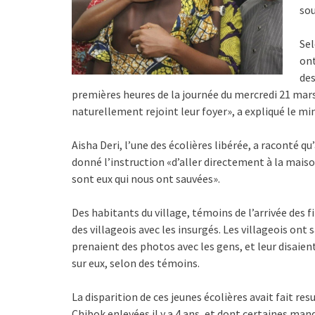
sou
Sel
ont
de
premières heures de la journée du mercredi 21 mars. 
naturellement rejoint leur foyer», a expliqué le m
Aisha Deri, l’une des écolières libérée, a raconté q
donné l’instruction «d’aller directement à la maison
sont eux qui nous ont sauvées».
Des habitants du village, témoins de l’arrivée des fi
des villageois avec les insurgés. Les villageois o
prenaient des photos avec les gens, et leur disaient
sur eux, selon des témoins.
La disparition de ces jeunes écolières avait fait re
Chibok enlevées il y a 4 ans, et dont certaines man