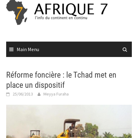
Skip
to
content
Main Menu
Réforme foncière : le Tchad met en
place un dispositif
25/06/2013
Meyya Furaha