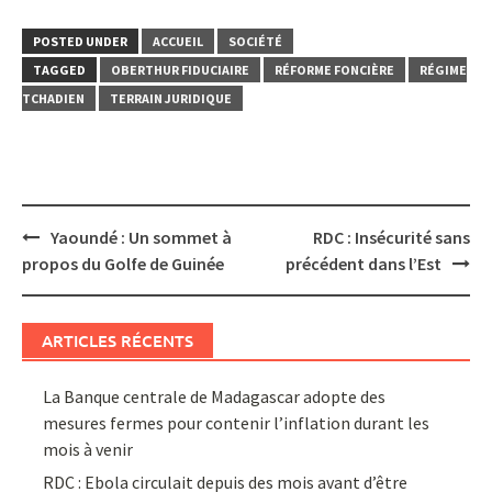
POSTED UNDER
ACCUEIL
SOCIÉTÉ
TAGGED
OBERTHUR FIDUCIAIRE
RÉFORME FONCIÈRE
RÉGIME
TCHADIEN
TERRAIN JURIDIQUE
Post
Yaoundé : Un sommet à
RDC : Insécurité sans
navigation
propos du Golfe de Guinée
précédent dans l’Est
ARTICLES RÉCENTS
La Banque centrale de Madagascar adopte des
mesures fermes pour contenir l’inflation durant les
mois à venir
RDC : Ebola circulait depuis des mois avant d’être