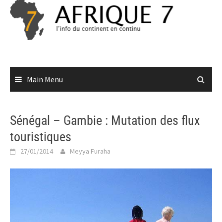
Skip
to
content
Main Menu
Sénégal – Gambie : Mutation des flux
touristiques
27/01/2014
Meyya Furaha