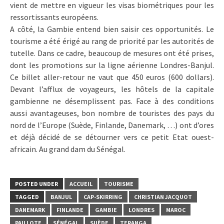
vient de mettre en vigueur les visas biométriques pour les
ressortissants européens.
A côté, la Gambie entend bien saisir ces opportunités. Le
tourisme a été érigé au rang de priorité par les autorités de
tutelle. Dans ce cadre, beaucoup de mesures ont été prises,
dont les promotions sur la ligne aérienne Londres-Banjul.
Ce billet aller-retour ne vaut que 450 euros (600 dollars).
Devant l’afflux de voyageurs, les hôtels de la capitale
gambienne ne désemplissent pas. Face à des conditions
aussi avantageuses, bon nombre de touristes des pays du
nord de l’Europe (Suède, Finlande, Danemark, …) ont d’ores
et déjà décidé de se détourner vers ce petit Etat ouest-
africain. Au grand dam du Sénégal.
POSTED UNDER
ACCUEIL
TOURISME
TAGGED
BANJUL
CAP-SKIRRING
CHRISTIAN JACQUOT
DANEMARK
FINLANDE
GAMBIE
LONDRES
MAROC
PAILLOTE
SÉNÉGAL
SUÈDE
TERANGA