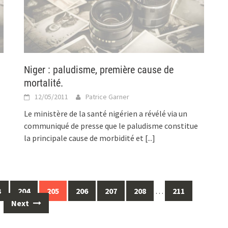
Niger : paludisme, première cause de
mortalité.
12/05/2011
Patrice Garner
Le ministère de la santé nigérien a révélé via un
communiqué de presse que le paludisme constitue
la principale cause de morbidité et
[...]
3
204
205
206
207
208
…
211
Next