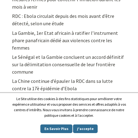
mois à venir
RDC : Ebola circulait depuis des mois avant d’être
détecté, selon une étude
La Gambie, 1er Etat africain à ratifier l’instrument
phare panafricain dédié aux violences contre les
femmes
Le Sénégal et la Gambie concluent un accord définitif
sur la délimitation consensuelle de leur frontière
commune
La Chine continue d’épauler la RDC dans sa lutte
contre la 17è épidémie d’Ebola
Le Site utilise des cookies à des fins statistiques pour améliorer votre
expérience utilisateur et vous proposer des services et offres adaptés à vos
centres d’intérêts. Nous vous invitons à prendre connaissance de notre
politique cookies et à l’accepter.
Copyright © 2026
Afrique7, l’info du continent en continu
.
En Savoir Plus
j'accepte
Proudly powered by
WordPress
.
|
Theme: Awaken by
ThemezHut
.