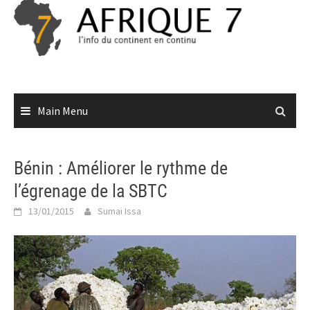
Skip
to
content
Main Menu
Bénin : Améliorer le rythme de
l’égrenage de la SBTC
13/01/2015
Sumai Issa