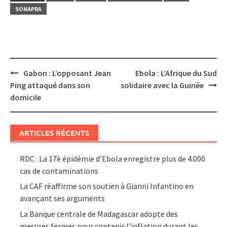
SONAPRA
Post
Gabon : L’opposant Jean
Ebola : L’Afrique du Sud
navigation
Ping attaqué dans son
solidaire avec la Guinée
domicile
ARTICLES RÉCENTS
RDC : La 17è épidémie d’Ebola enregistre plus de 4.000
cas de contaminations
La CAF réaffirme son soutien à Gianni Infantino en
avançant ses arguments
La Banque centrale de Madagascar adopte des
mesures fermes pour contenir l’inflation durant les