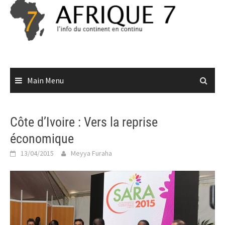
Skip
to
content
Main Menu
Côte d’Ivoire : Vers la reprise
économique
13/04/2015
Meyya Furaha