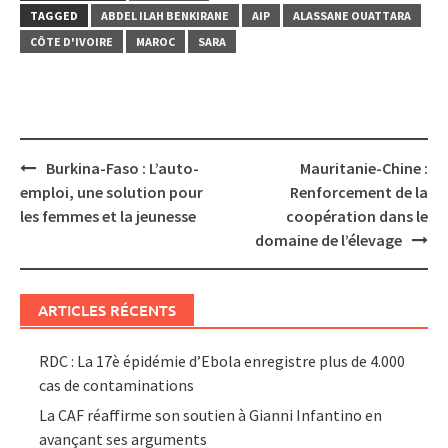
TAGGED
ABDEL ILAH BENKIRANE
AIP
ALASSANE OUATTARA
CÔTE D'IVOIRE
MAROC
SARA
Post
Burkina-Faso : L’auto-
Mauritanie-Chine :
navigation
emploi, une solution pour
Renforcement de la
les femmes et la jeunesse
coopération dans le
domaine de l’élevage
ARTICLES RÉCENTS
RDC : La 17è épidémie d’Ebola enregistre plus de 4.000
cas de contaminations
La CAF réaffirme son soutien à Gianni Infantino en
avançant ses arguments