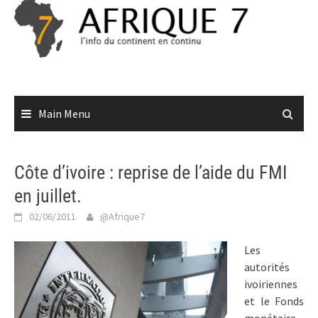
Skip
to
content
Main Menu
Côte d’ivoire : reprise de l’aide du FMI
en juillet.
02/06/2011
@Afrique7
Les
autorités
ivoiriennes
et le Fonds