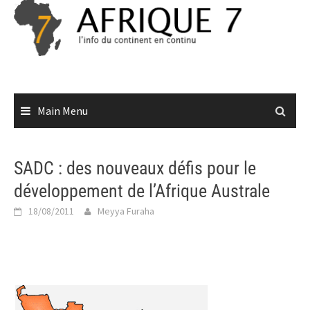
Skip
to
content
Main Menu
SADC : des nouveaux défis pour le
développement de l’Afrique Australe
18/08/2011
Meyya Furaha