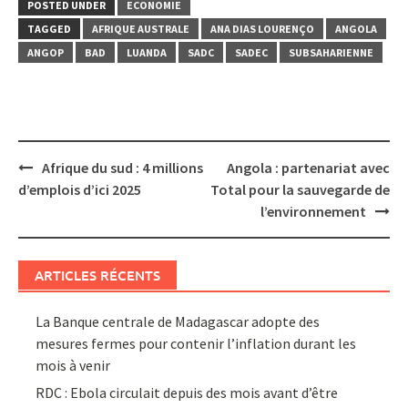
POSTED UNDER
ECONOMIE
TAGGED
AFRIQUE AUSTRALE
ANA DIAS LOURENÇO
ANGOLA
ANGOP
BAD
LUANDA
SADC
SADEC
SUBSAHARIENNE
Post
Afrique du sud : 4 millions
Angola : partenariat avec
navigation
d’emplois d’ici 2025
Total pour la sauvegarde de
l’environnement
ARTICLES RÉCENTS
La Banque centrale de Madagascar adopte des
mesures fermes pour contenir l’inflation durant les
mois à venir
RDC : Ebola circulait depuis des mois avant d’être