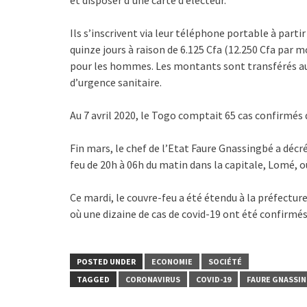
et disposer d’une carte d’électeur.
Ils s’inscrivent via leur téléphone portable à part
quinze jours à raison de 6.125 Cfa (12.250 Cfa par 
pour les hommes. Les montants sont transférés au
d’urgence sanitaire.
Au 7 avril 2020, le Togo comptait 65 cas confirmés 
Fin mars, le chef de l’Etat Faure Gnassingbé a décré
feu de 20h à 06h du matin dans la capitale, Lomé, o
Ce mardi, le couvre-feu a été étendu à la préfectu
où une dizaine de cas de covid-19 ont été confirmé
POSTED UNDER
ECONOMIE
SOCIÉTÉ
TAGGED
CORONAVIRUS
COVID-19
FAURE GNASSI