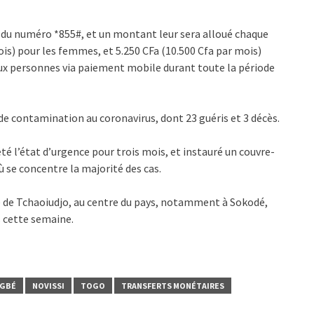
ir du numéro *855#, et un montant leur sera alloué chaque
mois) pour les femmes, et 5.250 CFa (10.500 Cfa par mois)
x personnes via paiement mobile durant toute la période
de contamination au coronavirus, dont 23 guéris et 3 décès.
té l’état d’urgence pour trois mois, et instauré un couvre-
ù se concentre la majorité des cas.
re de Tchaoiudjo, au centre du pays, notamment à Sokodé,
s cette semaine.
NGBÉ
NOVISSI
TOGO
TRANSFERTS MONÉTAIRES