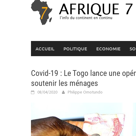
Skip
to
content
ACCUEIL
POLITIQUE
ECONOMIE
SO
Covid-19 : Le Togo lance une opér
soutenir les ménages
08/04/2020
Philippe Omotundo