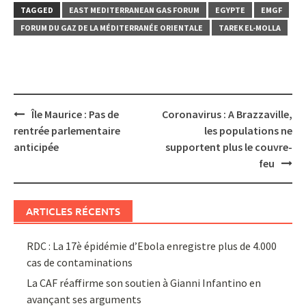
TAGGED
EAST MEDITERRANEAN GAS FORUM
EGYPTE
EMGF
FORUM DU GAZ DE LA MÉDITERRANÉE ORIENTALE
TAREK EL-MOLLA
Post
Île Maurice : Pas de
Coronavirus : A Brazzaville,
navigation
rentrée parlementaire
les populations ne
anticipée
supportent plus le couvre-
feu
ARTICLES RÉCENTS
RDC : La 17è épidémie d’Ebola enregistre plus de 4.000
cas de contaminations
La CAF réaffirme son soutien à Gianni Infantino en
avançant ses arguments