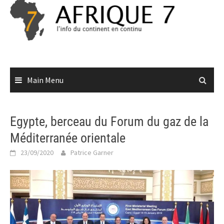
Skip
to
content
Main Menu
Egypte, berceau du Forum du gaz de la
Méditerranée orientale
23/09/2020
Patrice Garner