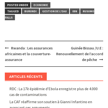
POSTED UNDER
ECONOMIE
TAGGED
BURUNDI
GESTION DE L’EAU
IBN
RUSUMO
FALLS
Post
Rwanda : Les assurances
Guinée Bissau /U.E :
navigation
africaines et la couverture-
Renouvellement de l’accord
assurance
de pêche
ARTICLES RÉCENTS
RDC : La 17è épidémie d’Ebola enregistre plus de 4.000
cas de contaminations
La CAF réaffirme son soutien à Gianni Infantino en
avançant ses arguments