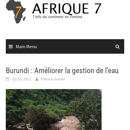
Skip
to
content
Main Menu
Burundi : Améliorer la gestion de l’eau
22/02/2012
Patrice Garner