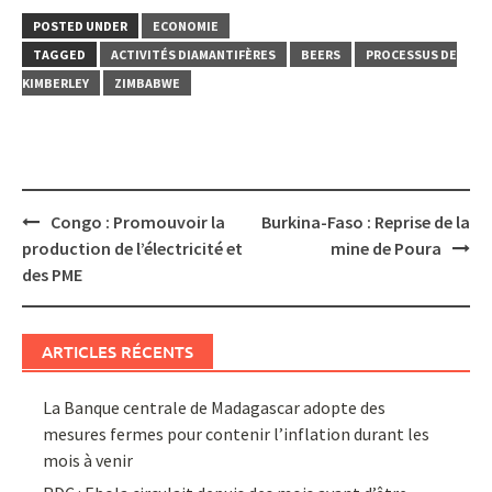
POSTED UNDER
ECONOMIE
TAGGED
ACTIVITÉS DIAMANTIFÈRES
BEERS
PROCESSUS DE
KIMBERLEY
ZIMBABWE
Post
Congo : Promouvoir la
Burkina-Faso : Reprise de la
navigation
production de l’électricité et
mine de Poura
des PME
ARTICLES RÉCENTS
La Banque centrale de Madagascar adopte des
mesures fermes pour contenir l’inflation durant les
mois à venir