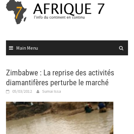
Skip
to
content
Main Menu
Zimbabwe : La reprise des activités
diamantifères perturbe le marché
05/03/2012
Sumai Issa