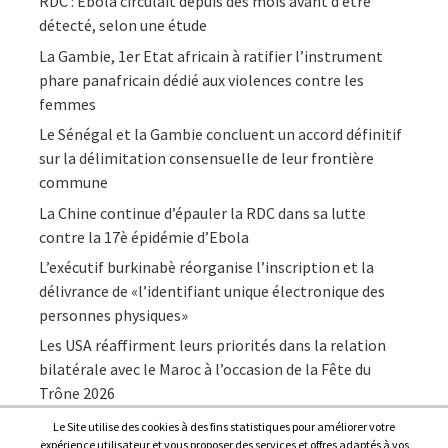
RDC : Ebola circulait depuis des mois avant d’être
détecté, selon une étude
La Gambie, 1er Etat africain à ratifier l’instrument
phare panafricain dédié aux violences contre les
femmes
Le Sénégal et la Gambie concluent un accord définitif
sur la délimitation consensuelle de leur frontière
commune
La Chine continue d’épauler la RDC dans sa lutte
contre la 17è épidémie d’Ebola
L’exécutif burkinabè réorganise l’inscription et la
délivrance de «l’identifiant unique électronique des
personnes physiques»
Les USA réaffirment leurs priorités dans la relation
bilatérale avec le Maroc à l’occasion de la Fête du
Trône 2026
Le Site utilise des cookies à des fins statistiques pour améliorer votre
expérience utilisateur et vous proposer des services et offres adaptés à vos