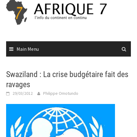
Skip
to
content
Main Menu
Swaziland : La crise budgétaire fait des
ravages
29/03/2012
Philippe Omotundo