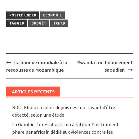
POSTED UNDER
ECONOMIE
TAGGED
BUDGÉT
TCHAD
Post
La banque mondiale à la
Rwanda : un financement
navigation
rescousse du Mozambique
saoudien
ARTICLES RÉCENTS
RDC : Ebola circulait depuis des mois avant d’être
détecté, selon une étude
La Gambie, 1er Etat africain à ratifier l’instrument
phare panafricain dédié aux violences contre les