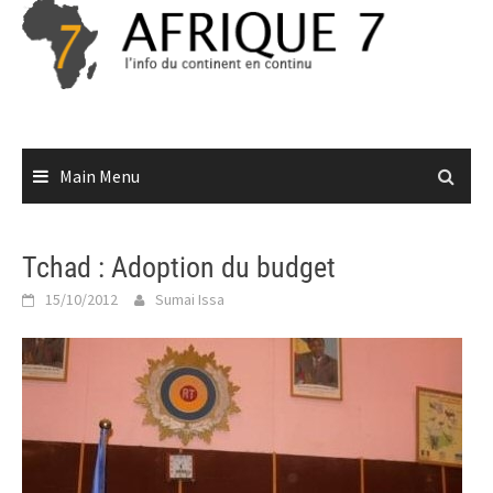
Skip
to
content
Main Menu
Tchad : Adoption du budget
15/10/2012
Sumai Issa