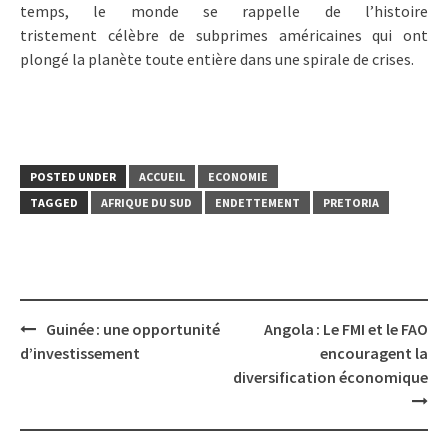
temps, le monde se rappelle de l’histoire
tristement célèbre de subprimes américaines qui ont
plongé la planète toute entière dans une spirale de crises.
POSTED UNDER
ACCUEIL
ECONOMIE
TAGGED
AFRIQUE DU SUD
ENDETTEMENT
PRETORIA
Post
Guinée : une opportunité
Angola : Le FMI et le FAO
navigation
d’investissement
encouragent la
diversification économique