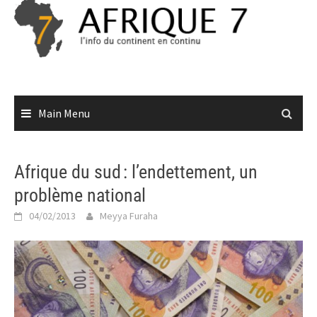
Skip
to
content
Main Menu
Afrique du sud : l’endettement, un
problème national
04/02/2013
Meyya Furaha