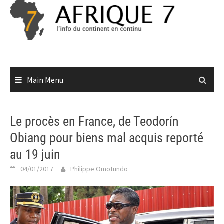
Skip
to
content
Main Menu
Le procès en France, de Teodorín
Obiang pour biens mal acquis reporté
au 19 juin
04/01/2017
Philippe Omotundo