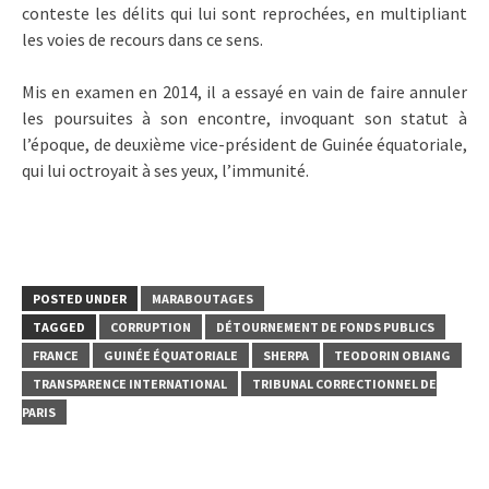
conteste les délits qui lui sont reprochées, en multipliant
les voies de recours dans ce sens.
Mis en examen en 2014, il a essayé en vain de faire annuler
les poursuites à son encontre, invoquant son statut à
l’époque, de deuxième vice-président de Guinée équatoriale,
qui lui octroyait à ses yeux, l’immunité.
POSTED UNDER
MARABOUTAGES
TAGGED
CORRUPTION
DÉTOURNEMENT DE FONDS PUBLICS
FRANCE
GUINÉE ÉQUATORIALE
SHERPA
TEODORIN OBIANG
TRANSPARENCE INTERNATIONAL
TRIBUNAL CORRECTIONNEL DE
PARIS