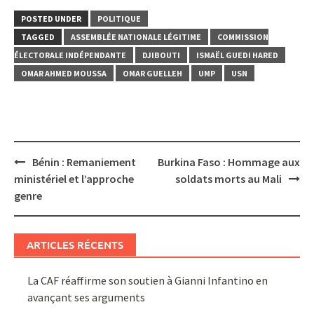
POSTED UNDER
POLITIQUE
TAGGED
ASSEMBLÉE NATIONALE LÉGITIME
COMMISSION
ÉLECTORALE INDÉPENDANTE
DJIBOUTI
ISMAËL GUEDI HARED
OMAR AHMED MOUSSA
OMAR GUELLEH
UMP
USN
Post
Bénin : Remaniement
Burkina Faso : Hommage aux
navigation
ministériel et l’approche
soldats morts au Mali
genre
ARTICLES RÉCENTS
La CAF réaffirme son soutien à Gianni Infantino en
avançant ses arguments