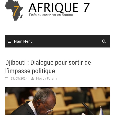
Skip
to
content
Main Menu
Djibouti : Dialogue pour sortir de
l’impasse politique
25/08/2014
Meyya Furaha