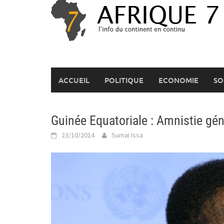
Skip
to
content
ACCUEIL
POLITIQUE
ECONOMIE
SO
Guinée Equatoriale : Amnistie gén
23/10/2014
Sumai Issa