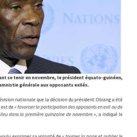
ant se tenir en novembre, le président équato-guinéen,
mnistie générale aux opposants exilés.
élévision nationale que la décision du président Obiang a été
 est de
« favoriser la participation des opposants en exil ou de
 lieu dans la première quinzaine de novembre »,
a indiqué le
 voulu exprimer sa volonté de «
tourner la page et oublier le