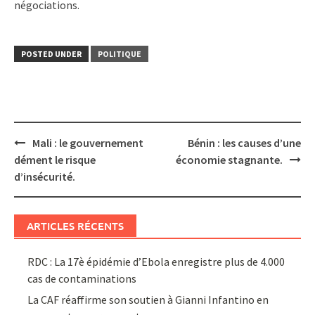
négociations.
POSTED UNDER
POLITIQUE
Post
Mali : le gouvernement
Bénin : les causes d’une
navigation
dément le risque
économie stagnante.
d’insécurité.
ARTICLES RÉCENTS
RDC : La 17è épidémie d’Ebola enregistre plus de 4.000
cas de contaminations
La CAF réaffirme son soutien à Gianni Infantino en