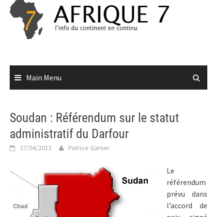
Skip
to
content
Main Menu
Soudan : Référendum sur le statut
administratif du Darfour
27/04/2011
Patrice Garner
Le
référendum
prévu dans
l’accord de