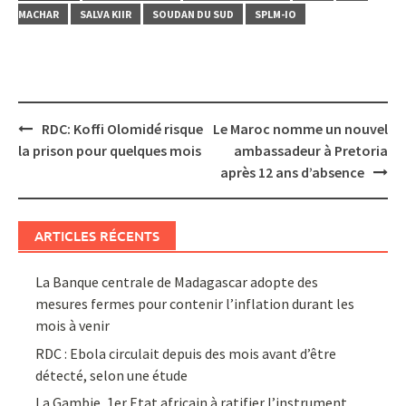
MACHAR
SALVA KIIR
SOUDAN DU SUD
SPLM-IO
Post
RDC: Koffi Olomidé risque
Le Maroc nomme un nouvel
navigation
la prison pour quelques mois
ambassadeur à Pretoria
après 12 ans d’absence
ARTICLES RÉCENTS
La Banque centrale de Madagascar adopte des
mesures fermes pour contenir l’inflation durant les
mois à venir
RDC : Ebola circulait depuis des mois avant d’être
détecté, selon une étude
La Gambie, 1er Etat africain à ratifier l’instrument