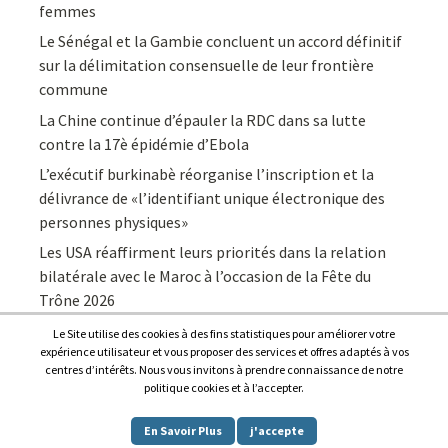
femmes
Le Sénégal et la Gambie concluent un accord définitif
sur la délimitation consensuelle de leur frontière
commune
La Chine continue d’épauler la RDC dans sa lutte
contre la 17è épidémie d’Ebola
L’exécutif burkinabè réorganise l’inscription et la
délivrance de «l’identifiant unique électronique des
personnes physiques»
Les USA réaffirment leurs priorités dans la relation
bilatérale avec le Maroc à l’occasion de la Fête du
Trône 2026
Le Site utilise des cookies à des fins statistiques pour améliorer votre
expérience utilisateur et vous proposer des services et offres adaptés à vos
centres d’intérêts. Nous vous invitons à prendre connaissance de notre
politique cookies et à l’accepter.
Copyright © 2026
Afrique7, l’info du continent en continu
.
En Savoir Plus
j'accepte
Proudly powered by
WordPress
.
|
Theme: Awaken by
ThemezHut
.