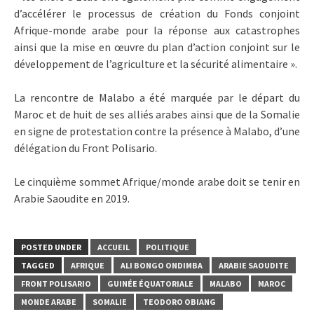
d’accélérer le processus de création du Fonds conjoint
Afrique-monde arabe pour la réponse aux catastrophes
ainsi que la mise en œuvre du plan d’action conjoint sur le
développement de l’agriculture et la sécurité alimentaire ».
La rencontre de Malabo a été marquée par le départ du
Maroc et de huit de ses alliés arabes ainsi que de la Somalie
en signe de protestation contre la présence à Malabo, d’une
délégation du Front Polisario.
Le cinquième sommet Afrique/monde arabe doit se tenir en
Arabie Saoudite en 2019.
POSTED UNDER
ACCUEIL
POLITIQUE
TAGGED
AFRIQUE
ALI BONGO ONDIMBA
ARABIE SAOUDITE
FRONT POLISARIO
GUINÉE ÉQUATORIALE
MALABO
MAROC
MONDE ARABE
SOMALIE
TEODORO OBIANG