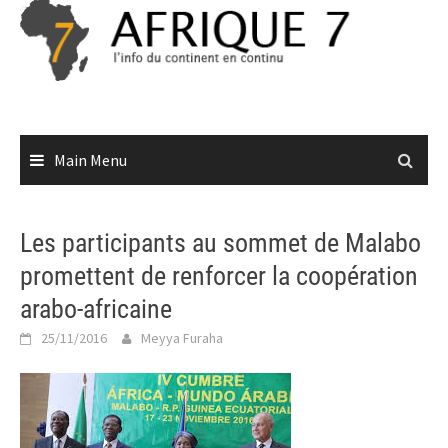
Skip
to
content
Main Menu
Les participants au sommet de Malabo
promettent de renforcer la coopération
arabo-africaine
25/11/2016
Meyya Furaha