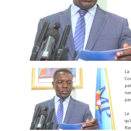
La
Co
pat
rue
par
Le
qu’
Ras