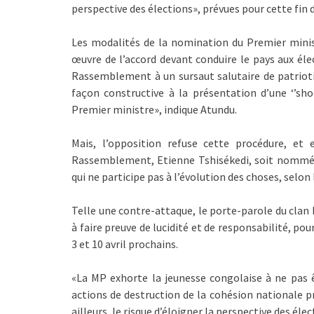
perspective des élections», prévues pour cette fin 
Les modalités de la nomination du Premier minis
œuvre de l’accord devant conduire le pays aux élec
Rassemblement à un sursaut salutaire de patriot
façon constructive à la présentation d’une ‘’sho
Premier ministre», indique Atundu.
Mais, l’opposition refuse cette procédure, et 
Rassemblement, Etienne Tshisékedi, soit nommé P
qui ne participe pas à l’évolution des choses, selon 
Telle une contre-attaque, le porte-parole du clan K
à faire preuve de lucidité et de responsabilité, p
3 et 10 avril prochains.
«La MP exhorte la jeunesse congolaise à ne pas ê
actions de destruction de la cohésion nationale
ailleurs, le risque d’éloigner la perspective des élec