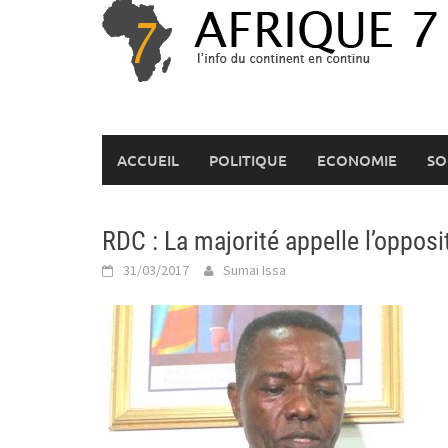
Skip
to
content
ACCUEIL
POLITIQUE
ECONOMIE
SO
RDC : La majorité appelle l’opposi
31/03/2017
Sumai Issa