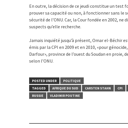
En outre, la décision de ce jeudi constitue un test
prouver sa capacité ou non, à fonctionner sans le 
sécurité de l’ONU. Car, la Cour fondée en 2002, ne d
suspects qu’elle recherche.
Jamais inquiété jusqu’à présent, Omar el-Béchir es
émis par la CPI en 2009 et en 2010, «pour génocide
Darfour», province de l’ouest du Soudan en proie, de
selon l’ONU.
POSTED UNDER
POLITIQUE
TAGGED
AFRIQUE DU SUD
CARSTEN STAHN
CPI
RUSSIE
VLADIMIR POUTINE