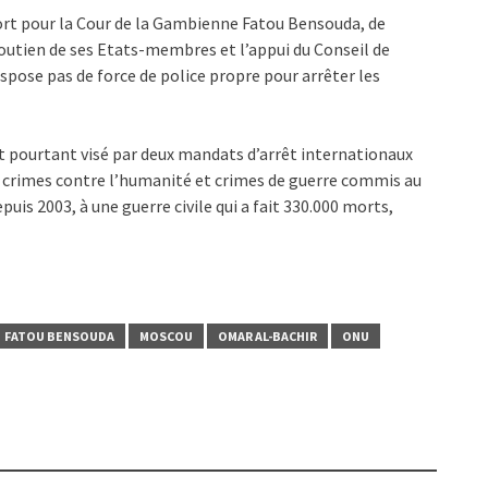
 fort pour la Cour de la Gambienne Fatou Bensouda, de
soutien de ses Etats-membres et l’appui du Conseil de
ispose pas de force de police propre pour arrêter les
t pourtant visé par deux mandats d’arrêt internationaux
, crimes contre l’humanité et crimes de guerre commis au
puis 2003, à une guerre civile qui a fait 330.000 morts,
FATOU BENSOUDA
MOSCOU
OMAR AL-BACHIR
ONU