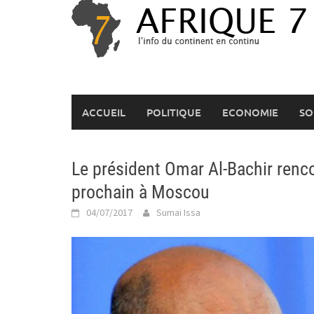
Skip
to
content
ACCUEIL
POLITIQUE
ECONOMIE
SO
Le président Omar Al-Bachir renc
prochain à Moscou
04/07/2017
Sumai Issa