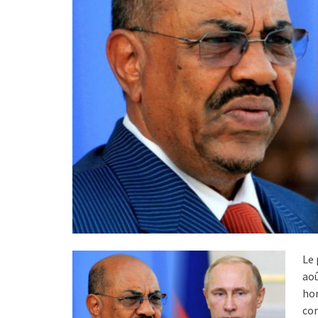
Le 
aoû
hom
com