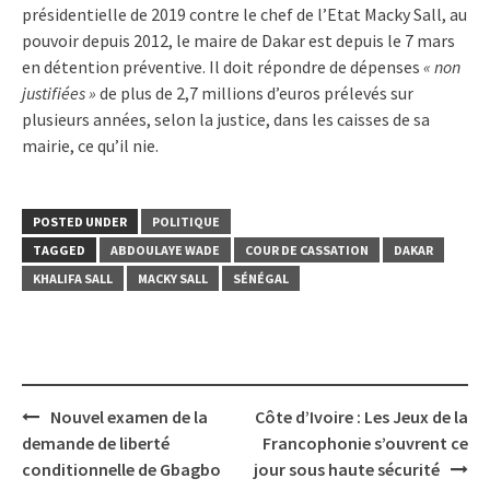
présidentielle de 2019 contre le chef de l’Etat Macky Sall, au
pouvoir depuis 2012, le maire de Dakar est depuis le 7 mars
en détention préventive. Il doit répondre de dépenses
« non
justifiées »
de plus de 2,7 millions d’euros prélevés sur
plusieurs années, selon la justice, dans les caisses de sa
mairie, ce qu’il nie.
POSTED UNDER
POLITIQUE
TAGGED
ABDOULAYE WADE
COUR DE CASSATION
DAKAR
KHALIFA SALL
MACKY SALL
SÉNÉGAL
Post
Nouvel examen de la
Côte d’Ivoire : Les Jeux de la
navigation
demande de liberté
Francophonie s’ouvrent ce
conditionnelle de Gbagbo
jour sous haute sécurité