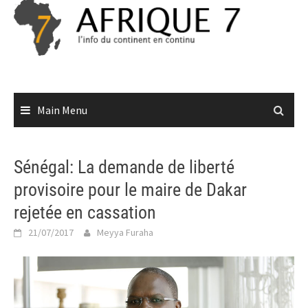
Skip
to
content
Main Menu
Sénégal: La demande de liberté
provisoire pour le maire de Dakar
rejetée en cassation
21/07/2017
Meyya Furaha