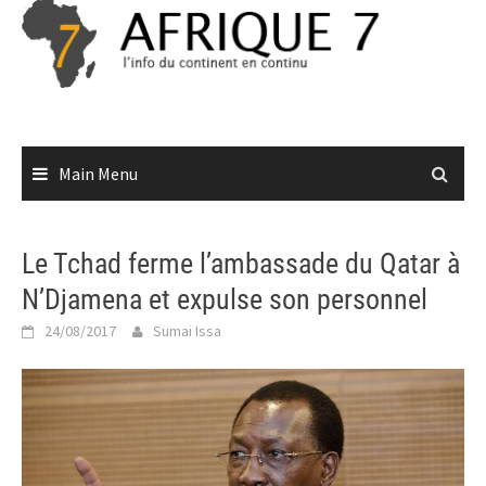
Skip
to
content
Main Menu
Le Tchad ferme l’ambassade du Qatar à
N’Djamena et expulse son personnel
24/08/2017
Sumai Issa