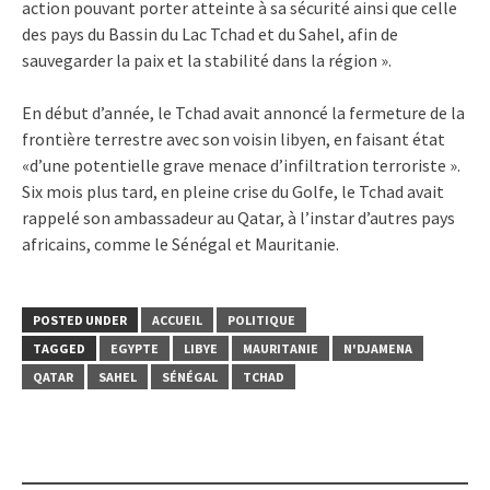
action pouvant porter atteinte à sa sécurité ainsi que celle
des pays du Bassin du Lac Tchad et du Sahel, afin de
sauvegarder la paix et la stabilité dans la région ».
En début d’année, le Tchad avait annoncé la fermeture de la
frontière terrestre avec son voisin libyen, en faisant état
«d’une potentielle grave menace d’infiltration terroriste ».
Six mois plus tard, en pleine crise du Golfe, le Tchad avait
rappelé son ambassadeur au Qatar, à l’instar d’autres pays
africains, comme le Sénégal et Mauritanie.
POSTED UNDER
ACCUEIL
POLITIQUE
TAGGED
EGYPTE
LIBYE
MAURITANIE
N'DJAMENA
QATAR
SAHEL
SÉNÉGAL
TCHAD