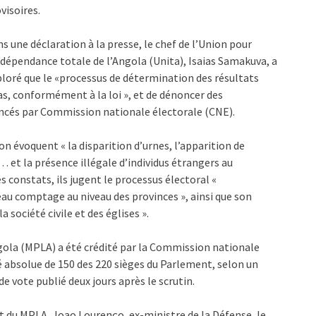
visoires.
s une déclaration à la presse, le chef de l’Union pour
ndépendance totale de l’Angola (Unita), Isaias Samakuva, a
loré que le «processus de détermination des résultats
cas, conformément à la loi », et de dénoncer des
avancés par Commission nationale électorale (CNE).
ion évoquent « la disparition d’urnes, l’apparition de
… et la présence illégale d’individus étrangers au
s constats, ils jugent le processus électoral «
veau comptage au niveau des provinces », ainsi que son
 société civile et des églises ».
gola (MPLA) a été crédité par la Commission nationale
é absolue de 150 des 220 sièges du Parlement, selon un
 vote publié deux jours après le scrutin.
at du MPLA, Joao Lourenço, ex-ministre de la Défense, le