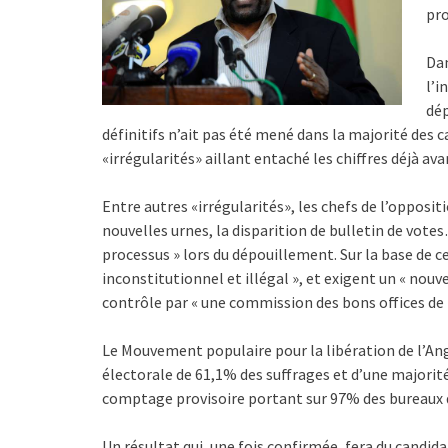
pro
Dan
l’i
dép
définitifs n’ait pas été mené dans la majorité des 
«irrégularités» aillant entaché les chiffres déjà 
Entre autres «irrégularités», les chefs de l’opposit
nouvelles urnes, la disparition de bulletin de votes
processus » lors du dépouillement. Sur la base de ce
inconstitutionnel et illégal », et exigent un « nou
contrôle par « une commission des bons offices de la
Le Mouvement populaire pour la libération de l’An
électorale de 61,1% des suffrages et d’une majorit
comptage provisoire portant sur 97% des bureaux de
Un résultat qui, une fois confirmée, fera du candid