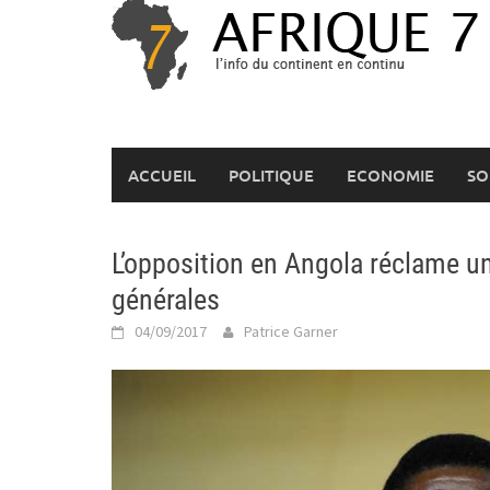
Skip
to
content
ACCUEIL
POLITIQUE
ECONOMIE
SO
L’opposition en Angola réclame u
générales
04/09/2017
Patrice Garner