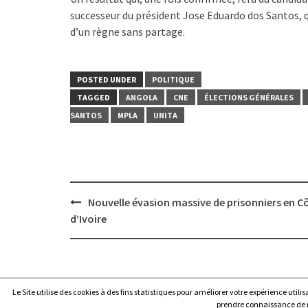
successeur du président Jose Eduardo dos Santos, qu
d’un règne sans partage.
POSTED UNDER
POLITIQUE
TAGGED
ANGOLA
CNE
ÉLECTIONS GÉNÉRALES
SANTOS
MPLA
UNITA
Post
Nouvelle évasion massive de prisonniers en C
navigation
d’Ivoire
Le Site utilise des cookies à des fins statistiques pour améliorer votre expérience utili
Copyright © 2026
Afrique7, l’info du continent en continu
.
prendre connaissance de no