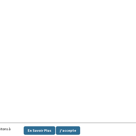
vitons à
En Savoir Plus
j'accepte
y powered by
WordPress
.
|
Theme: Awaken by
ThemezHut
.