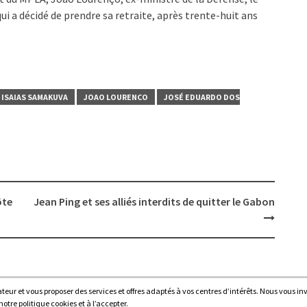
i a décidé de prendre sa retraite, après trente-huit ans
ISAIAS SAMAKUVA
JOAO LOURENCO
JOSÉ EDUARDO DOS
ôte
Jean Ping et ses alliés interdits de quitter le Gabon
sateur et vous proposer des services et offres adaptés à vos centres d’intérêts. Nous vous in
Proudl
tre politique cookies et à l’accepter.