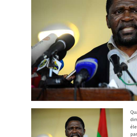
Qua
dim
éle
par