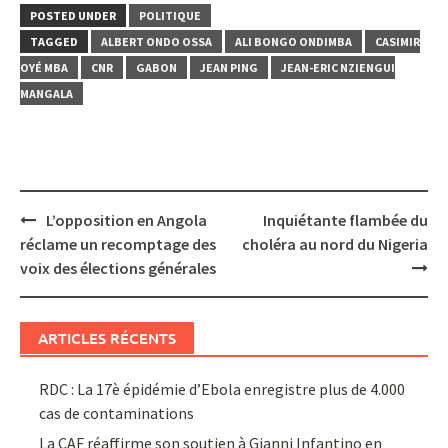
POSTED UNDER
POLITIQUE
TAGGED
ALBERT ONDO OSSA
ALI BONGO ONDIMBA
CASIMIR
OYÉ MBA
CNR
GABON
JEAN PING
JEAN-ERIC NZIENGUI
MANGALA
Post
L’opposition en Angola
Inquiétante flambée du
navigation
réclame un recomptage des
choléra au nord du Nigeria
voix des élections générales
ARTICLES RÉCENTS
RDC : La 17è épidémie d’Ebola enregistre plus de 4.000
cas de contaminations
La CAF réaffirme son soutien à Gianni Infantino en