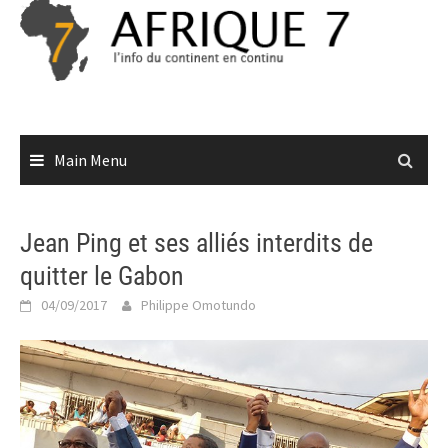
Skip
to
content
Main Menu
Jean Ping et ses alliés interdits de
quitter le Gabon
04/09/2017
Philippe Omotundo