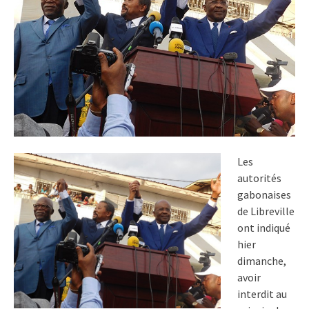
Les
autorités
gabonaises
de Libreville
ont indiqué
hier
dimanche,
avoir
interdit au