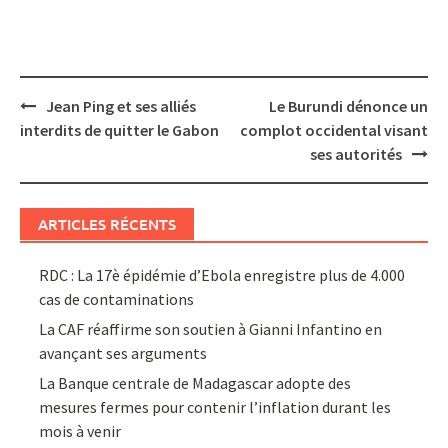
Post
Jean Ping et ses alliés
Le Burundi dénonce un
navigation
interdits de quitter le Gabon
complot occidental visant
ses autorités
ARTICLES RÉCENTS
RDC : La 17è épidémie d’Ebola enregistre plus de 4.000
cas de contaminations
La CAF réaffirme son soutien à Gianni Infantino en
avançant ses arguments
La Banque centrale de Madagascar adopte des
mesures fermes pour contenir l’inflation durant les
mois à venir