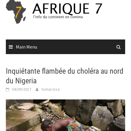
Skip
to
content
Main Menu
Inquiétante flambée du choléra au nord
du Nigeria
04/09/2017
Sumai Issa