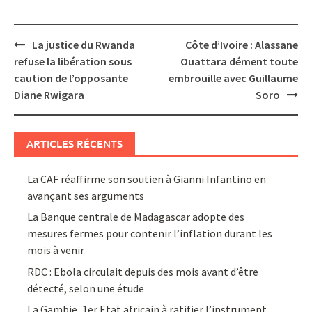
Post
La justice du Rwanda
Côte d’Ivoire : Alassane
navigation
refuse la libération sous
Ouattara dément toute
caution de l’opposante
embrouille avec Guillaume
Diane Rwigara
Soro
ARTICLES RÉCENTS
La CAF réaffirme son soutien à Gianni Infantino en
avançant ses arguments
La Banque centrale de Madagascar adopte des
mesures fermes pour contenir l’inflation durant les
mois à venir
RDC : Ebola circulait depuis des mois avant d’être
détecté, selon une étude
La Gambie, 1er Etat africain à ratifier l’instrument