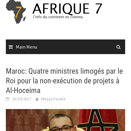
Skip
to
content
Main Menu
Maroc: Quatre ministres limogés par le
Roi pour la non-exécution de projets à
Al-Hoceima
25/10/2017
Meyya Furaha