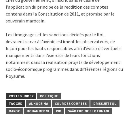
chef du gouvernement, s’inscrit dans le cadre de
l’application du principe de la reddition des comptes
contenu dans la Constitution de 2011, et promise par le
souverain marocain.
Les limogeages et les sanctions décidés par le Roi,
devraient servir à l’avenir, estiment les observateurs, de
leçon pour les hauts responsables afin d’éviter d’éventuels
manquements dans l’exercice de leurs fonctions
notamment dans la réalisation projets de développement
socio-économique programmés dans différentes régions du
Royaume.
POSTED UNDER
POLITIQUE
TAGGED
AL HOCEIMA
COUR DES COMPTES
DRISS JETTOU
MAROC
MOHAMMED VI
PJD
SAÂD EDDINE EL OTHMANI