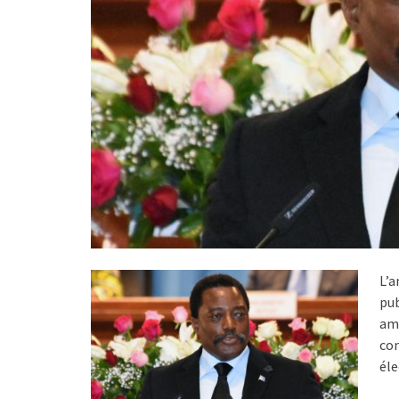
L’a
pu
amé
con
éle